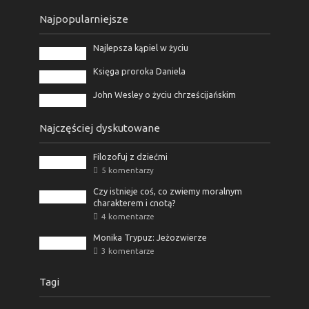
Najpopularniejsze
Najlepsza kąpiel w życiu
Księga proroka Daniela
John Wesley o życiu chrześcijańskim
Najczęściej dyskutowane
Filozofuj z dziećmi
5 komentarzy
Czy istnieje coś, co zwiemy moralnym
charakterem i cnotą?
4 komentarze
Monika Trypuz: Jeżozwierze
3 komentarze
Tagi