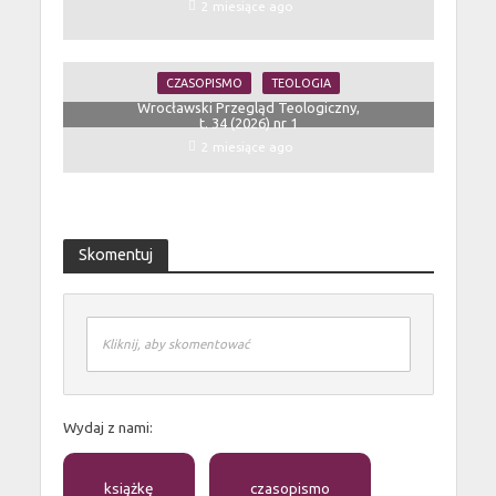
2 miesiące ago
CZASOPISMO
TEOLOGIA
Wrocławski Przegląd Teologiczny,
t. 34 (2026) nr 1
2 miesiące ago
Skomentuj
Kliknij, aby skomentować
Wydaj z nami:
książkę
czasopismo