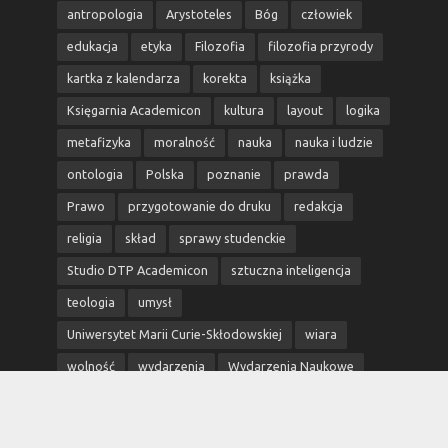
antropologia
Arystoteles
Bóg
człowiek
edukacja
etyka
Filozofia
filozofia przyrody
kartka z kalendarza
korekta
książka
Księgarnia Academicon
kultura
layout
logika
metafizyka
moralność
nauka
nauka i ludzie
ontologia
Polska
poznanie
prawda
Prawo
przygotowanie do druku
redakcja
religia
skład
sprawy studenckie
Studio DTP Academicon
sztuczna inteligencja
teologia
umysł
Uniwersytet Marii Curie-Skłodowskiej
wiara
wolność
wydarzenia
Wydarzenia Naukowe
wydawnictwo
Wydawnictwo Academicon
Wydawnictwo MW
Wydawnictwo UMCS