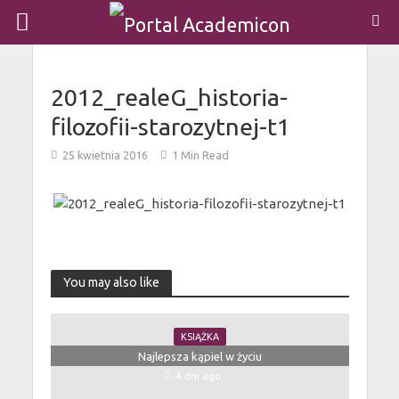
2012_realeG_historia-
filozofii-starozytnej-t1
25 kwietnia 2016
1 Min Read
You may also like
KSIĄŻKA
Najlepsza kąpiel w życiu
4 dni ago