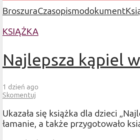
Broszura
Czasopismo
dokument
Ksi
KSIĄŻKA
Najlepsza kąpiel w
1 dzień ago
Skomentuj
Ukazała się książka dla dzieci „Na
łamanie, a także przygotowało ksi