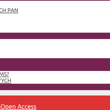
CH PAN
MS?
WYCH
a
Open Access