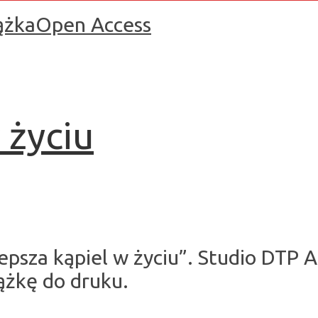
ążka
Open Access
 życiu
jlepsza kąpiel w życiu”. Studio DTP
ążkę do druku.