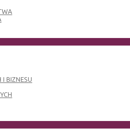
TWA
A
 I BIZNESU
NYCH