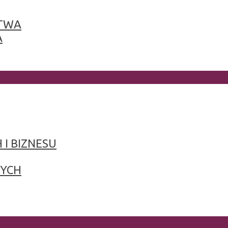
TWA
A
 I BIZNESU
NYCH