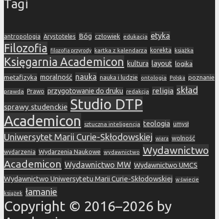
Tagi
etyka
Bóg
Arystoteles
człowiek
antropologia
edukacja
Filozofia
korekta
kartka z kalendarza
książka
filozofia przyrody
Księgarnia Academicon
layout
kultura
logika
nauka
metafizyka
moralność
nauka i ludzie
poznanie
ontologia
Polska
skład
religia
przygotowanie do druku
prawda
Prawo
redakcja
Studio DTP
sprawy studenckie
Academicon
teologia
sztuczna inteligencja
umysł
Uniwersytet Marii Curie-Skłodowskiej
wolność
wiara
Wydawnictwo
Wydarzenia Naukowe
wydarzenia
wydawnictwo
Academicon
Wydawnictwo MW
Wydawnictwo UMCS
Wydawnictwo Uniwersytetu Marii Curie-Skłodowskiej
w świecie
łamanie
książek
Copyright © 2016–2026 by