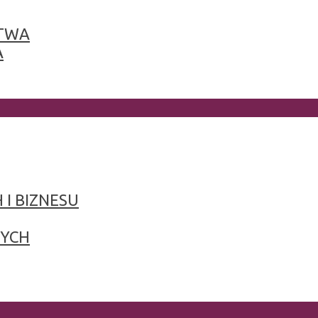
TWA
A
 I BIZNESU
NYCH