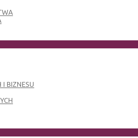
TWA
A
 I BIZNESU
NYCH