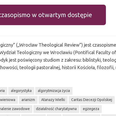
czasopismo w otwartym dostępie
giczny
”
(
„
Wrocław Theological Review
”
) jest czasopism
ydział Teologiczny we Wrocławiu (Pontifical Faculty o
yk jest poświęcony studiom z zakresu: biblistyki, teolog
owości, teologii pastoralnej, historii Kościoła, filozofii,
ria
alegorystyka
algorytmizacja życia
awieniowa
arianizm
Atanazy Wielki
Caritas Diecezji Opolskiej
nalenie zawodowe
działalność charytatywna
egzegeza