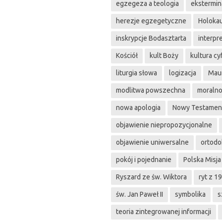
egzegeza a teologia
ekstermin
herezje egzegetyczne
Holoka
inskrypcje Bodasztarta
interpr
Kościół
kult Boży
kultura c
liturgia słowa
logizacja
Maur
modlitwa powszechna
moraln
nowa apologia
Nowy Testamen
objawienie niepropozycjonalne
objawienie uniwersalne
ortodo
pokój i pojednanie
Polska Misja
Ryszard ze św. Wiktora
ryt z 19
św. Jan Paweł II
symbolika
s
teoria zintegrowanej informacji