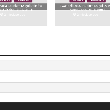
zacja. Studium Księgi Dziejów
Ewangelizacja. Studium Księgi Dzi
stolskich 19-28, tom III
Apostolskich 9-18, tom II
2 miesiące ago
2 miesiące ago