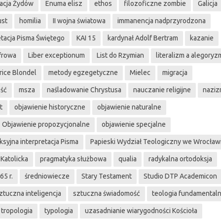
acja Żydów
Enuma elisz
ethos
filozoficzne zombie
Galicja
ust
homilia
II wojna światowa
immanencja nadprzyrodzona
etacja Pisma Świętego
KAI 15
kardynał Adolf Bertram
kazanie
yfrowa
Liber exceptionum
List do Rzymian
literalizm a alegoryz
ice Blondel
metody egzegetyczne
Mielec
migracja
ość
msza
naśladowanie Chrystusa
nauczanie religijne
nazi
t
objawienie historyczne
objawienie naturalne
Objawienie propozycjonalne
objawienie specjalne
ksyjna interpretacja Pisma
Papieski Wydział Teologiczny we Wrocław
 Katolicka
pragmatyka służbowa
qualia
radykalna ortodoksja
65 r.
średniowiecze
Stary Testament
Studio DTP Academicon
ztuczna inteligencja
sztuczna świadomość
teologia fundamental
tropologia
typologia
uzasadnianie wiarygodności Kościoła