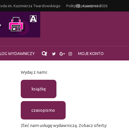
oda im. Kazimierza Twardowskiego
Polityka prywatności
4 sierpnia 2026
LOG WYDAWNICZY
MOJE KONTO
Wydaj z nami:
książkę
czasopismo
Zleć nam usługę wydawniczą. Zobacz oferty: