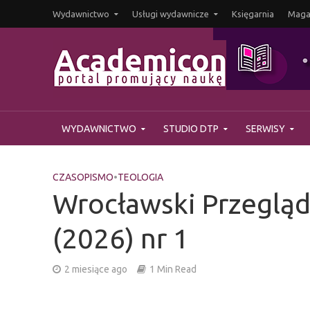
Wydawnictwo
Usługi wydawnicze
Księgarnia
Magaz
WYDAWNICTWO
STUDIO DTP
SERWISY
CZASOPISMO
•
TEOLOGIA
Wrocławski Przegląd 
(2026) nr 1
2 miesiące ago
1 Min Read