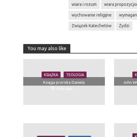
wiara i rozum
wiara propozycjo
wychowanie religijne
wymagani
Związek Katechetów
Żydzi
You may also like
KSIĄŻKA
TEOLOGIA
K
Księga proroka Daniela
John We
4 dni ago
K