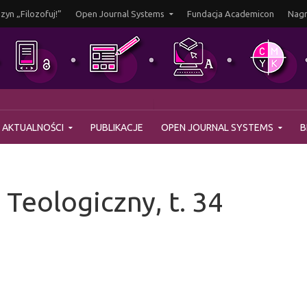
yn „Filozofuj!”
Open Journal Systems
Fundacja Academicon
Nagr
AKTUALNOŚCI
PUBLIKACJE
OPEN JOURNAL SYSTEMS
B
Teologiczny, t. 34