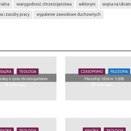
nalna
wiarygodność chrześcijaństwa
wiktoryni
wojna na Ukrain
a i zasoby pracy
wypalenie zawodowe duchownych
SIĄŻKA
TEOLOGIA
CZASOPISMO
FILOZOFIA
sley o życiu chrześcijańskim
Filozofuj! 2026 nr 3 (69)
4 dni ago
4 dni ago
SIĄŻKA
TEOLOGIA
KSIĄŻKA
TEOLOGIA