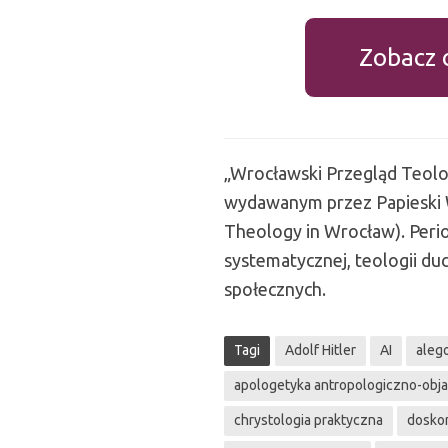
Zobacz 
„
Wrocławski Przegląd Teolo
wydawanym przez Papieski W
Theology in Wrocław). Period
systematycznej, teologii duch
społecznych.
Tagi
Adolf Hitler
AI
alego
apologetyka antropologiczno-obj
chrystologia praktyczna
dosko