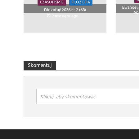
CZASOPISMO
FILOZOFIA
Ewangeli
Filozofuj! 2026 nr 2 (68)
Apo
2 miesiące ago
Skomentuj
Kliknij, aby skomentować