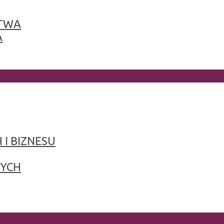
TWA
A
 I BIZNESU
NYCH