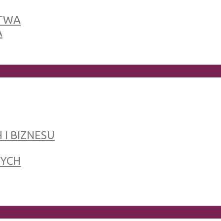
TWA
A
 I BIZNESU
NYCH