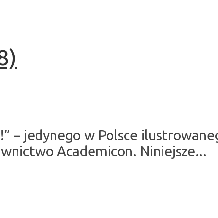
8)
uj!” – jedynego w Polsce ilustrowa
wnictwo Academicon. Niniejsze...