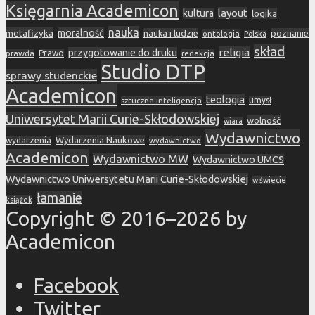
Księgarnia Academicon
layout
kultura
logika
nauka
metafizyka
moralność
nauka i ludzie
poznanie
ontologia
Polska
skład
religia
przygotowanie do druku
prawda
Prawo
redakcja
Studio DTP
sprawy studenckie
Academicon
teologia
sztuczna inteligencja
umysł
Uniwersytet Marii Curie-Skłodowskiej
wolność
wiara
Wydawnictwo
Wydarzenia Naukowe
wydarzenia
wydawnictwo
Academicon
Wydawnictwo MW
Wydawnictwo UMCS
Wydawnictwo Uniwersytetu Marii Curie-Skłodowskiej
w świecie
łamanie
książek
Copyright © 2016–2026 by
Academicon
Facebook
Twitter