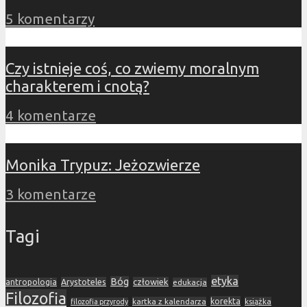
5 komentarzy
Czy istnieje coś, co zwiemy moralnym
charakterem i cnotą?
4 komentarze
Monika Trypuz: Jeżozwierze
3 komentarze
Tagi
etyka
Bóg
Arystoteles
człowiek
antropologia
edukacja
Filozofia
korekta
kartka z kalendarza
książka
filozofia przyrody