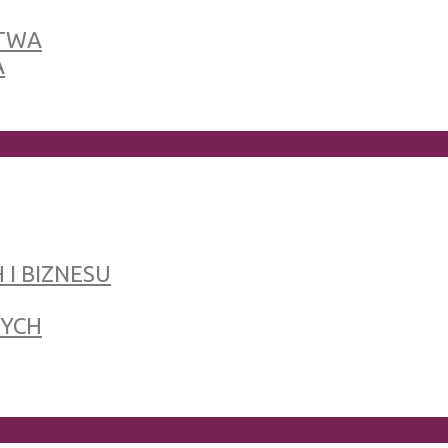
TWA
A
 I BIZNESU
NYCH