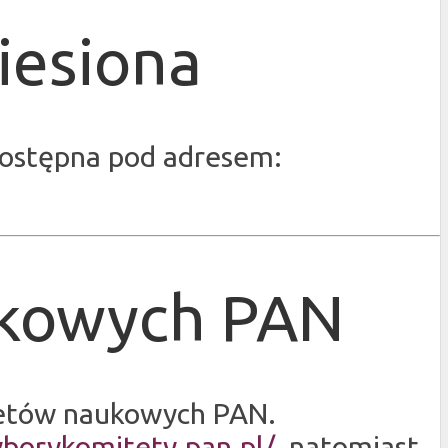
iesiona
 dostępna pod adresem:
kowych PAN
tetów naukowych PAN.
yborykomitety.pan.pl/
, natomiast