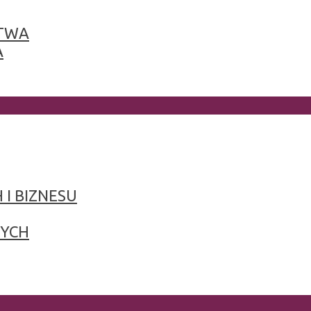
TWA
A
 I BIZNESU
NYCH