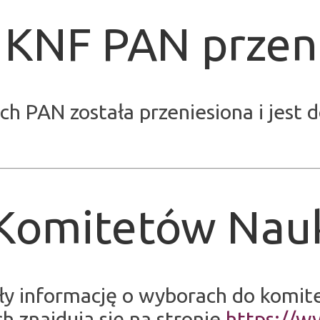
 KNF PAN przen
ch PAN została przeniesiona i jest
 Komitetów Nau
iły informację o wyborach do komi
 znajdują się na stronie
https://w