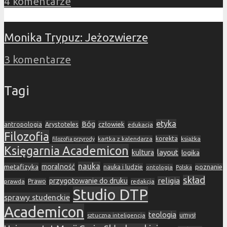
4 komentarze
Monika Trypuz: Jeżozwierze
3 komentarze
Tagi
etyka
Bóg
Arystoteles
człowiek
antropologia
edukacja
Filozofia
korekta
kartka z kalendarza
książka
filozofia przyrody
Księgarnia Academicon
layout
kultura
logika
nauka
metafizyka
moralność
nauka i ludzie
poznanie
ontologia
Polska
skład
religia
przygotowanie do druku
prawda
Prawo
redakcja
Studio DTP
sprawy studenckie
Academicon
teologia
sztuczna inteligencja
umysł