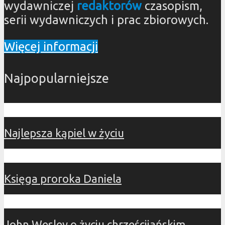
wydawniczej
redaktorów
czasopism,
serii wydawniczych i prac zbiorowych.
Więcej informacji
Najpopularniejsze
Najlepsza kąpiel w życiu
Księga proroka Daniela
John Wesley o życiu chrześcijańskim