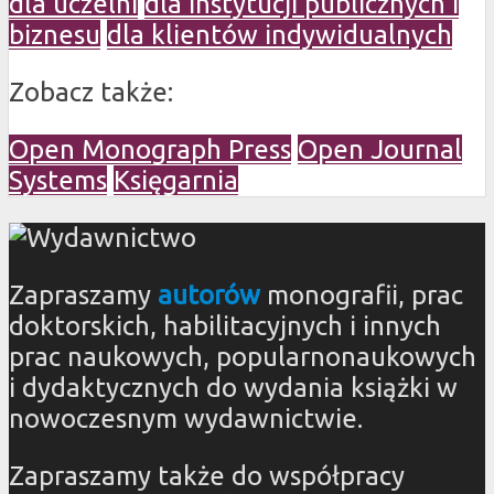
dla uczelni
dla instytucji publicznych i
biznesu
dla klientów indywidualnych
Zobacz także:
Open Monograph Press
Open Journal
Systems
Księgarnia
Zapraszamy
autorów
monografii, prac
doktorskich, habilitacyjnych i innych
prac naukowych, popularnonaukowych
i dydaktycznych do wydania książki w
nowoczesnym wydawnictwie.
Zapraszamy także do współpracy