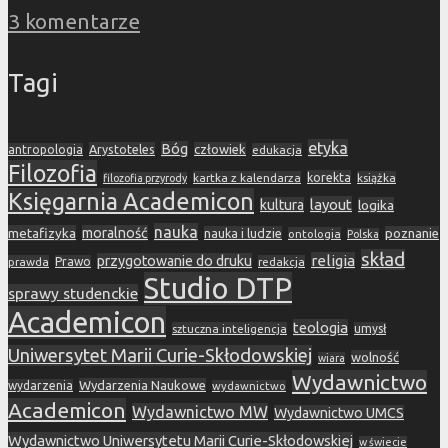
3 komentarze
Tagi
etyka
Bóg
Arystoteles
człowiek
antropologia
edukacja
Filozofia
korekta
kartka z kalendarza
książka
filozofia przyrody
Księgarnia Academicon
layout
kultura
logika
nauka
metafizyka
moralność
nauka i ludzie
poznanie
ontologia
Polska
skład
religia
przygotowanie do druku
prawda
Prawo
redakcja
Studio DTP
sprawy studenckie
Academicon
teologia
sztuczna inteligencja
umysł
Uniwersytet Marii Curie-Skłodowskiej
wolność
wiara
Wydawnictwo
Wydarzenia Naukowe
wydarzenia
wydawnictwo
Academicon
Wydawnictwo MW
Wydawnictwo UMCS
Wydawnictwo Uniwersytetu Marii Curie-Skłodowskiej
w świecie