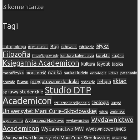
3 komentarze
Tagi
etyka
Bóg
Arystoteles
człowiek
antropologia
edukacja
Filozofia
korekta
kartka z kalendarza
książka
filozofia przyrody
Księgarnia Academicon
layout
kultura
logika
nauka
metafizyka
moralność
nauka i ludzie
poznanie
ontologia
Polska
skład
religia
przygotowanie do druku
prawda
Prawo
redakcja
Studio DTP
sprawy studenckie
Academicon
teologia
sztuczna inteligencja
umysł
Uniwersytet Marii Curie-Skłodowskiej
wolność
wiara
Wydawnictwo
Wydarzenia Naukowe
wydarzenia
wydawnictwo
Academicon
Wydawnictwo MW
Wydawnictwo UMCS
Wydawnictwo Uniwersytetu Marii Curie-Skłodowskiej
w świecie