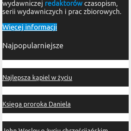
wydawniczej
redaktorów
czasopism,
serii wydawniczych i prac zbiorowych.
Więcej informacji
Najpopularniejsze
Najlepsza kąpiel w życiu
Księga proroka Daniela
John Wesley o życiu chrześcijańskim