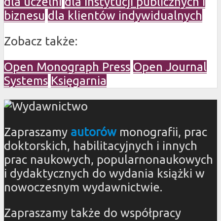
dla uczelni
dla instytucji publicznych i
biznesu
dla klientów indywidualnych
Zobacz także:
Open Monograph Press
Open Journal
Systems
Księgarnia
Zapraszamy
autorów
monografii, prac
doktorskich, habilitacyjnych i innych
prac naukowych, popularnonaukowych
i dydaktycznych do wydania książki w
nowoczesnym wydawnictwie.
Zapraszamy także do współpracy