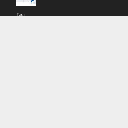
Tagi
antropologia
Arystoteles
Bóg
człowiek
edukacja
etyka
Filozofia
filozofia przyrody
kartka z kalendarza
korekta
książka
Księgarnia Academicon
kultura
layout
logika
metafizyka
moralność
nauka
nauka i ludzie
ontologia
Polska
poznanie
prawda
Prawo
przygotowanie do druku
redakcja
religia
skład
sprawy studenckie
Studio DTP Academicon
sztuczna inteligencja
teologia
umysł
Uniwersytet Marii Curie-Skłodowskiej
wiara