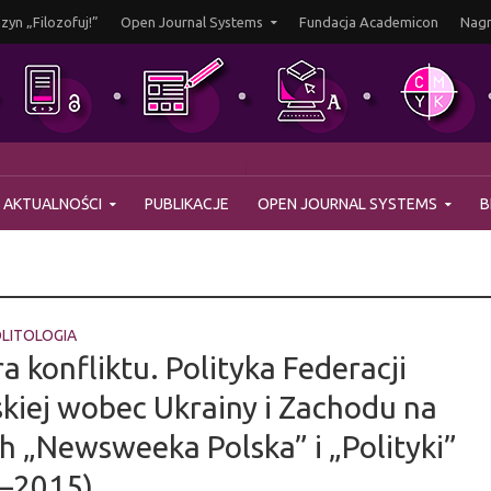
yn „Filozofuj!”
Open Journal Systems
Fundacja Academicon
Nagr
AKTUALNOŚCI
PUBLIKACJE
OPEN JOURNAL SYSTEMS
B
LITOLOGIA
a konfliktu. Polityka Federacji
skiej wobec Ukrainy i Zachodu na
h „Newsweeka Polska” i „Polityki”
–2015)