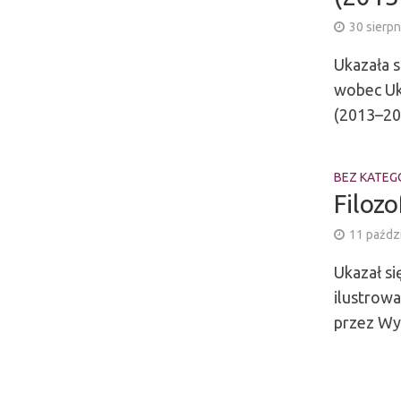
30 sierp
Ukazała s
wobec Ukr
(2013–201
BEZ KATEGO
Filozo
11 paźdz
Ukazał si
ilustrow
przez Wy