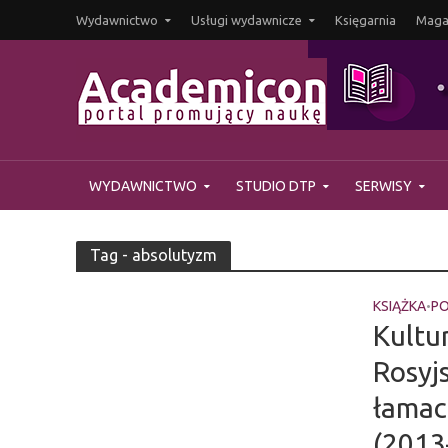
Wydawnictwo
Usługi wydawnicze
Księgarnia
Magaz
WYDAWNICTWO
STUDIO DTP
SERWISY
Tag - absolutyzm
KSIĄŻKA
PO
•
Kultur
Rosyj
łamac
(2013