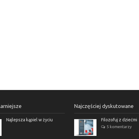
arniejsze
Najczęściej dyskutowane
Najlepsza kąpiel w życiu
Filozofuj z dziećmi
5 komentarzy