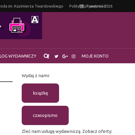
oda im. Kazimierza Twardowskiego
Polityka prywatności
7 sierpnia 2026
LOG WYDAWNICZY
MOJE KONTO
Wydaj z nami:
książkę
czasopismo
Zleć nam usługę wydawniczą. Zobacz oferty: