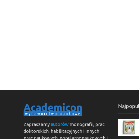
Najpopul
Zapraszamy
autorów
monografii, prac
doktorskich, habilitacyjnych i innych
prac naukowych, popularnonaukowych i