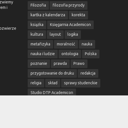
o zwiemy
Filozofia
filozofia przyrody
em i
kartka z kalendarza
korekta
książka
Księgarnia Academicon
żozwierze
kultura
layout
logika
metafizyka
moralność
nauka
nauka i ludzie
ontologia
Polska
poznanie
prawda
Prawo
przygotowanie do druku
redakcja
religia
skład
sprawy studenckie
Studio DTP Academicon
sztuczna inteligencja
teologia
umysł
Uniwersytet Marii Curie-Skłodowskiej