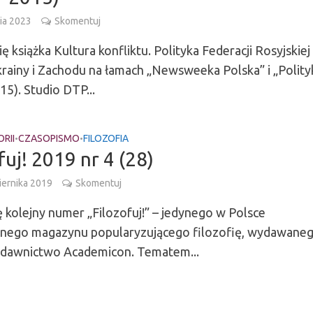
nia 2023
Skomentuj
ię książka Kultura konfliktu. Polityka Federacji Rosyjskiej
ainy i Zachodu na łamach „Newsweeka Polska” i „Polity
5). Studio DTP...
RII
CZASOPISMO
FILOZOFIA
•
•
fuj! 2019 nr 4 (28)
iernika 2019
Skomentuj
ę kolejny numer „Filozofuj!” – jedynego w Polsce
anego magazynu popularyzującego filozofię, wydawane
dawnictwo Academicon. Tematem...