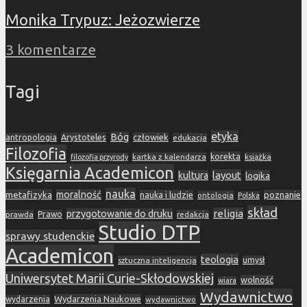
Monika Trypuz: Jeżozwierze
3 komentarze
Tagi
etyka
Bóg
Arystoteles
człowiek
antropologia
edukacja
Filozofia
korekta
kartka z kalendarza
książka
filozofia przyrody
Księgarnia Academicon
layout
kultura
logika
nauka
metafizyka
moralność
nauka i ludzie
poznanie
ontologia
Polska
skład
religia
przygotowanie do druku
prawda
Prawo
redakcja
Studio DTP
sprawy studenckie
Academicon
teologia
sztuczna inteligencja
umysł
Uniwersytet Marii Curie-Skłodowskiej
wolność
wiara
Wydawnictwo
Wydarzenia Naukowe
wydarzenia
wydawnictwo