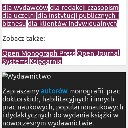
dla wydawców
dla redakcji czasopism
dla uczelni
dla instytucji publicznych i
biznesu
dla klientów indywidualnych
Zobacz także:
Open Monograph Press
Open Journal
Systems
Księgarnia
Zapraszamy
autorów
monografii, prac
doktorskich, habilitacyjnych i innych
prac naukowych, popularnonaukowych
i dydaktycznych do wydania książki w
nowoczesnym wydawnictwie.