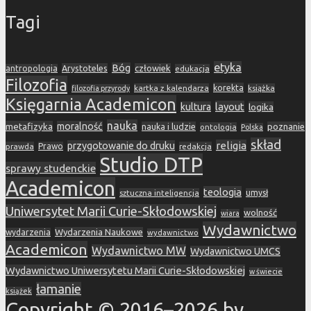
Tagi
etyka
Bóg
Arystoteles
człowiek
antropologia
edukacja
Filozofia
korekta
kartka z kalendarza
książka
filozofia przyrody
Księgarnia Academicon
layout
kultura
logika
nauka
metafizyka
moralność
nauka i ludzie
poznanie
ontologia
Polska
skład
religia
przygotowanie do druku
prawda
Prawo
redakcja
Studio DTP
sprawy studenckie
Academicon
teologia
sztuczna inteligencja
umysł
Uniwersytet Marii Curie-Skłodowskiej
wolność
wiara
Wydawnictwo
Wydarzenia Naukowe
wydarzenia
wydawnictwo
Academicon
Wydawnictwo MW
Wydawnictwo UMCS
Wydawnictwo Uniwersytetu Marii Curie-Skłodowskiej
w świecie
łamanie
książek
Copyright © 2016–2026 by