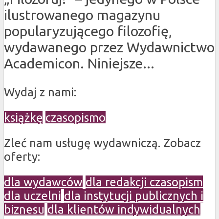
ilustrowanego magazynu
popularyzującego filozofię,
wydawanego przez Wydawnictwo
Academicon. Niniejsze...
Wydaj z nami:
książkę
czasopismo
Zleć nam usługę wydawniczą. Zobacz
oferty:
dla wydawców
dla redakcji czasopism
dla uczelni
dla instytucji publicznych i
biznesu
dla klientów indywidualnych