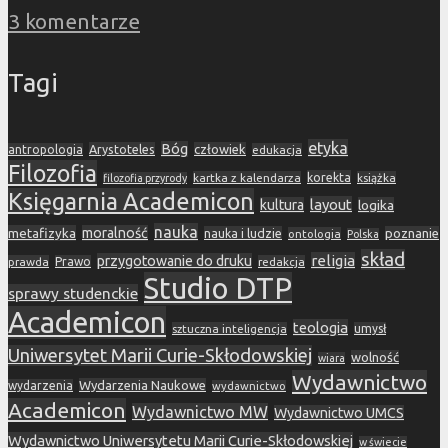
3 komentarze
Tagi
etyka
Bóg
Arystoteles
człowiek
antropologia
edukacja
Filozofia
korekta
kartka z kalendarza
książka
filozofia przyrody
Księgarnia Academicon
layout
kultura
logika
nauka
metafizyka
moralność
nauka i ludzie
poznanie
ontologia
Polska
skład
religia
przygotowanie do druku
prawda
Prawo
redakcja
Studio DTP
sprawy studenckie
Academicon
teologia
sztuczna inteligencja
umysł
Uniwersytet Marii Curie-Skłodowskiej
wolność
wiara
Wydawnictwo
Wydarzenia Naukowe
wydarzenia
wydawnictwo
Academicon
Wydawnictwo MW
Wydawnictwo UMCS
Wydawnictwo Uniwersytetu Marii Curie-Skłodowskiej
w świecie