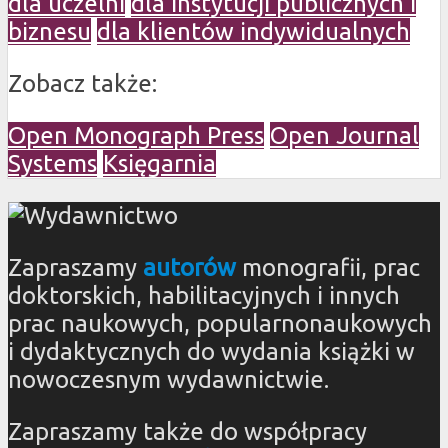
dla uczelni
dla instytucji publicznych i
biznesu
dla klientów indywidualnych
Zobacz także:
Open Monograph Press
Open Journal
Systems
Księgarnia
Zapraszamy
autorów
monografii, prac
doktorskich, habilitacyjnych i innych
prac naukowych, popularnonaukowych
i dydaktycznych do wydania książki w
nowoczesnym wydawnictwie.
Zapraszamy także do współpracy