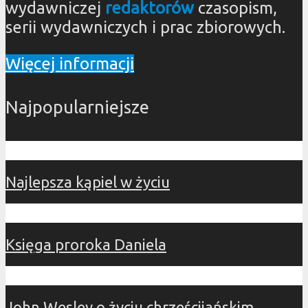
wydawniczej
redaktorów
czasopism,
serii wydawniczych i prac zbiorowych.
Więcej informacji
Najpopularniejsze
Najlepsza kąpiel w życiu
Księga proroka Daniela
John Wesley o życiu chrześcijańskim