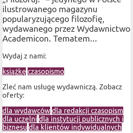
ilustrowanego magazynu
popularyzującego filozofię,
wydawanego przez Wydawnictwo
Academicon. Tematem...
Wydaj z nami:
książkę
czasopismo
Zleć nam usługę wydawniczą. Zobacz
oferty:
dla wydawców
dla redakcji czasopism
dla uczelni
dla instytucji publicznych i
biznesu
dla klientów indywidualnych