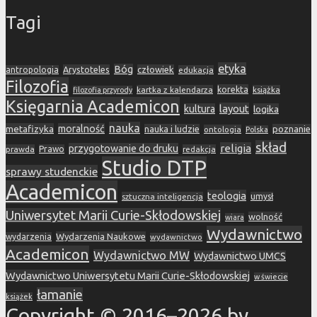
Tagi
etyka
Bóg
Arystoteles
człowiek
antropologia
edukacja
Filozofia
korekta
kartka z kalendarza
książka
filozofia przyrody
Księgarnia Academicon
layout
kultura
logika
nauka
metafizyka
moralność
nauka i ludzie
poznanie
ontologia
Polska
skład
religia
przygotowanie do druku
prawda
Prawo
redakcja
Studio DTP
sprawy studenckie
Academicon
teologia
sztuczna inteligencja
umysł
Uniwersytet Marii Curie-Skłodowskiej
wolność
wiara
Wydawnictwo
Wydarzenia Naukowe
wydarzenia
wydawnictwo
Academicon
Wydawnictwo MW
Wydawnictwo UMCS
Wydawnictwo Uniwersytetu Marii Curie-Skłodowskiej
w świecie
łamanie
książek
Copyright © 2016–2026 by