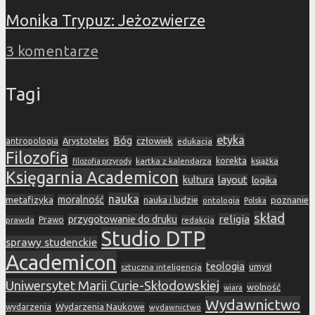
Monika Trypuz: Jeżozwierze
3 komentarze
Tagi
etyka
Bóg
Arystoteles
człowiek
antropologia
edukacja
Filozofia
korekta
kartka z kalendarza
książka
filozofia przyrody
Księgarnia Academicon
layout
kultura
logika
nauka
metafizyka
moralność
nauka i ludzie
poznanie
ontologia
Polska
skład
religia
przygotowanie do druku
prawda
Prawo
redakcja
Studio DTP
sprawy studenckie
Academicon
teologia
sztuczna inteligencja
umysł
Uniwersytet Marii Curie-Skłodowskiej
wolność
wiara
Wydawnictwo
Wydarzenia Naukowe
wydarzenia
wydawnictwo