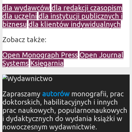
dla wydawców
dla redakcji czasopism
dla uczelni
dla instytucji publicznych i
biznesu
dla klientów indywidualnych
Zobacz także:
Open Monograph Press
Open Journal
Systems
Księgarnia
Zapraszamy
autorów
monografii, prac
doktorskich, habilitacyjnych i innych
prac naukowych, popularnonaukowych
i dydaktycznych do wydania książki w
nowoczesnym wydawnictwie.