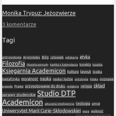
Monika Trypuz: Jeżozwierze
3 komentarze
Tagi
etyka
Bóg
Arystoteles
człowiek
antropologia
edukacja
Filozofia
korekta
kartka z kalendarza
książka
filozofia przyrody
Księgarnia Academicon
layout
kultura
logika
nauka
metafizyka
moralność
nauka i ludzie
poznanie
ontologia
Polska
skład
religia
przygotowanie do druku
prawda
Prawo
redakcja
Studio DTP
sprawy studenckie
Academicon
teologia
sztuczna inteligencja
umysł
Uniwersytet Marii Curie-Skłodowskiej
wolność
wiara