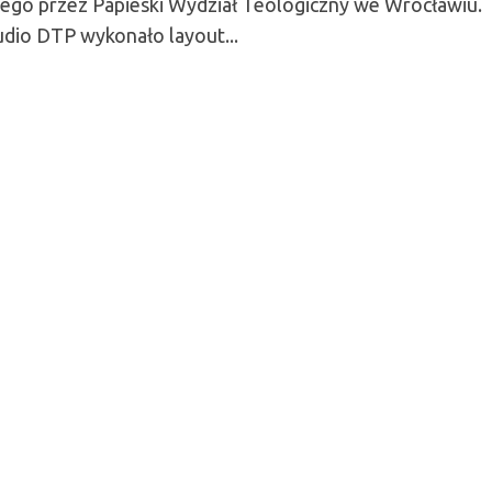
go przez Papieski Wydział Teologiczny we Wrocławiu.
udio DTP wykonało layout...