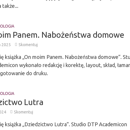
 także...
OLOGIA
oim Panem. Nabożeństwa domowe
a 2025
Skomentuj
się książka „On moim Panem. Nabożeństwa domowe”. St
micon wykonało redakcję i korektę, layout, skład, łama
ygotowanie do druku.
OLOGIA
zictwo Lutra
2024
Skomentuj
ię książka „Dziedzictwo Lutra”. Studio DTP Academicon