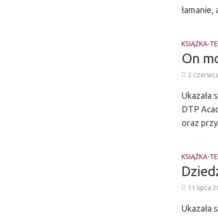
łamanie, a
KSIĄŻKA
TE
•
On m
2 czerwc
Ukazała 
DTP Acade
oraz prz
KSIĄŻKA
TE
•
Dzied
11 lipca 
Ukazała s