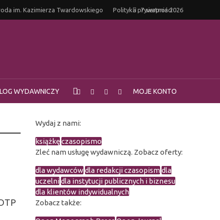
oda im. Kazimierza Twardowskiego
Polityka prywatności
7 sierpnia 2026
LOG WYDAWNICZY
MOJE KONTO
Wydaj z nami:
książkę
czasopismo
Zleć nam usługę wydawniczą. Zobacz oferty:
dla wydawców
dla redakcji czasopism
dla
uczelni
dla instytucji publicznych i biznesu
dla klientów indywidualnych
 DTP
Zobacz także: