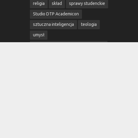
religia
skład
sprawy studenckie
Studio DTP Academicon
sztuczna inteligencja
teologia
umysł
Uniwersytet Marii Curie-Skłodowskiej
wiara
wolność
wydarzenia
Wydarzenia Naukowe
wydawnictwo
Wydawnictwo Academicon
Wydawnictwo MW
Wydawnictwo UMCS
Wydawnictwo Uniwersytetu Marii Curie-
Skłodowskiej
w świecie książek
łamanie