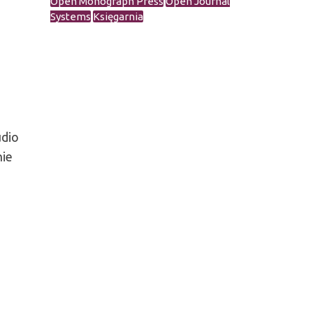
Open Monograph Press
Open Journal
Systems
Księgarnia
udio
nie