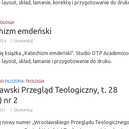
layout, skład, łamanie, korektę i przygotowanie do druk
OLOGIA
hizm emdeński
2024
Skomentuj
się książka „Katechizm emdeński”. Studio DTP Academico
layout, skład, łamanie i przygotowanie do druku.
MO
FILOZOFIA
TEOLOGIA
•
•
awski Przegląd Teologiczny, t. 28
 nr 2
021
Skomentuj
ię nowy numer „Wrocławskiego Przeglądu Teologiczneg