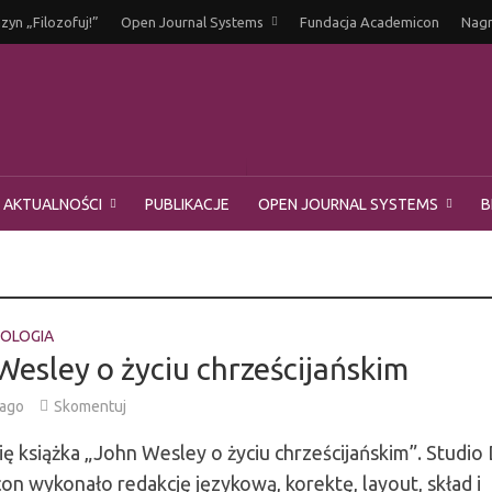
yn „Filozofuj!”
Open Journal Systems
Fundacja Academicon
Nagr
AKTUALNOŚCI
PUBLIKACJE
OPEN JOURNAL SYSTEMS
B
OLOGIA
Wesley o życiu chrześcijańskim
 ago
Skomentuj
ię książka „John Wesley o życiu chrześcijańskim”. Studio
n wykonało redakcję językową, korektę, layout, skład i