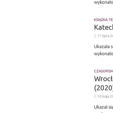
wykonało 
KSIĄŻKA
TE
•
Katec
11 lipca 
Ukazała 
wykonało 
CZASOPIS
Wrocł
(2020)
10 maja 2
Ukazał s