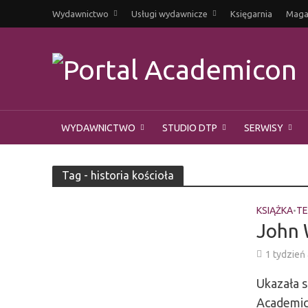
Wydawnictwo
Usługi wydawnicze
Księgarnia
Magaz
WYDAWNICTWO
STUDIO DTP
SERWISY
Tag - historia kościoła
KSIĄŻKA
TE
•
John 
1 tydzień
Ukazała s
Academico