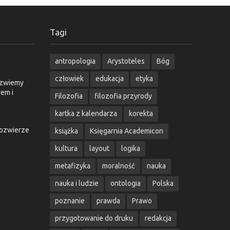
Tagi
antropologia
Arystoteles
Bóg
człowiek
edukacja
etyka
o zwiemy
em i
Filozofia
filozofia przyrody
kartka z kalendarza
korekta
żozwierze
książka
Księgarnia Academicon
kultura
layout
logika
metafizyka
moralność
nauka
nauka i ludzie
ontologia
Polska
poznanie
prawda
Prawo
przygotowanie do druku
redakcja