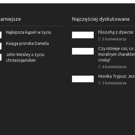
arniejsze
Najczęściej dyskutowane
Najlepsza kąpiel w życiu
Filozofuj z dziećmi
5 komentarzy
Księga proroka Daniela
Czy istnieje coś, c
moralnym charakter
John Wesley o życiu
cnotą?
chrześcijańskim
4 komentarze
Monika Trypuz: Je
3 komentarze