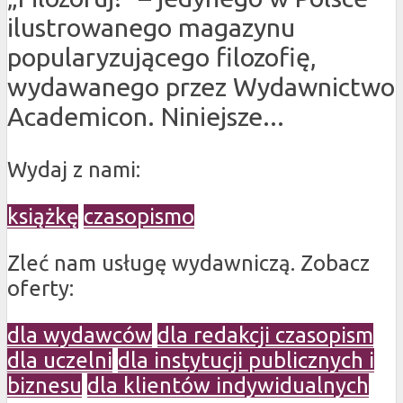
ilustrowanego magazynu
popularyzującego filozofię,
wydawanego przez Wydawnictwo
Academicon. Niniejsze...
Wydaj z nami:
książkę
czasopismo
Zleć nam usługę wydawniczą. Zobacz
oferty:
dla wydawców
dla redakcji czasopism
dla uczelni
dla instytucji publicznych i
biznesu
dla klientów indywidualnych