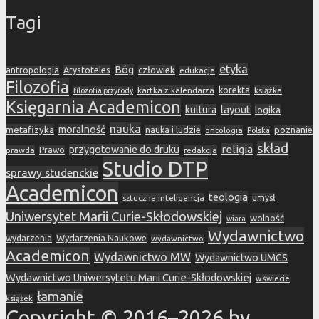
Tagi
etyka
Bóg
Arystoteles
człowiek
antropologia
edukacja
Filozofia
korekta
kartka z kalendarza
książka
filozofia przyrody
Księgarnia Academicon
layout
kultura
logika
nauka
metafizyka
moralność
nauka i ludzie
poznanie
ontologia
Polska
skład
religia
przygotowanie do druku
prawda
Prawo
redakcja
Studio DTP
sprawy studenckie
Academicon
teologia
sztuczna inteligencja
umysł
Uniwersytet Marii Curie-Skłodowskiej
wolność
wiara
Wydawnictwo
Wydarzenia Naukowe
wydarzenia
wydawnictwo
Academicon
Wydawnictwo MW
Wydawnictwo UMCS
Wydawnictwo Uniwersytetu Marii Curie-Skłodowskiej
w świecie
łamanie
książek
Copyright © 2016–2026 by