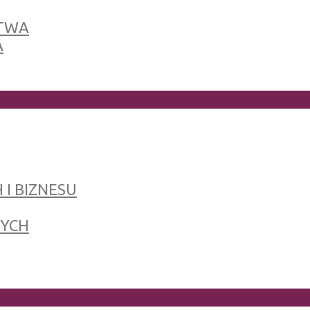
TWA
A
 I BIZNESU
NYCH