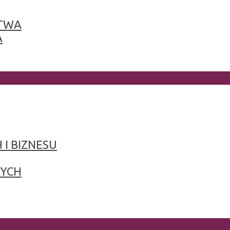
TWA
A
 I BIZNESU
NYCH