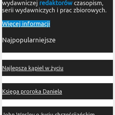
wydawniczej
redaktorów
czasopism,
serii wydawniczych i prac zbiorowych.
Więcej informacji
Najpopularniejsze
Najlepsza kąpiel w życiu
Księga proroka Daniela
John Wesley o życiu chrześcijańskim