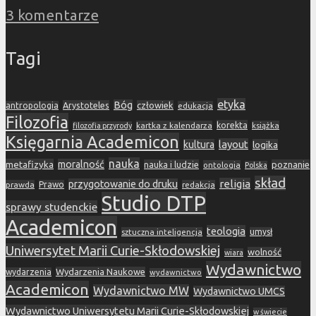
3 komentarze
Tagi
etyka
Bóg
Arystoteles
człowiek
antropologia
edukacja
Filozofia
korekta
kartka z kalendarza
książka
filozofia przyrody
Księgarnia Academicon
layout
kultura
logika
nauka
metafizyka
moralność
nauka i ludzie
poznanie
ontologia
Polska
skład
religia
przygotowanie do druku
prawda
Prawo
redakcja
Studio DTP
sprawy studenckie
Academicon
teologia
sztuczna inteligencja
umysł
Uniwersytet Marii Curie-Skłodowskiej
wolność
wiara
Wydawnictwo
Wydarzenia Naukowe
wydarzenia
wydawnictwo
Academicon
Wydawnictwo MW
Wydawnictwo UMCS
Wydawnictwo Uniwersytetu Marii Curie-Skłodowskiej
w świecie