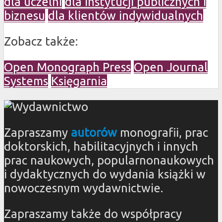
dla uczelni
dla instytucji publicznych i
biznesu
dla klientów indywidualnych
Zobacz także:
Open Monograph Press
Open Journal
Systems
Księgarnia
Zapraszamy
autorów
monografii, prac
doktorskich, habilitacyjnych i innych
prac naukowych, popularnonaukowych
i dydaktycznych do wydania książki w
nowoczesnym wydawnictwie.
Zapraszamy także do współpracy