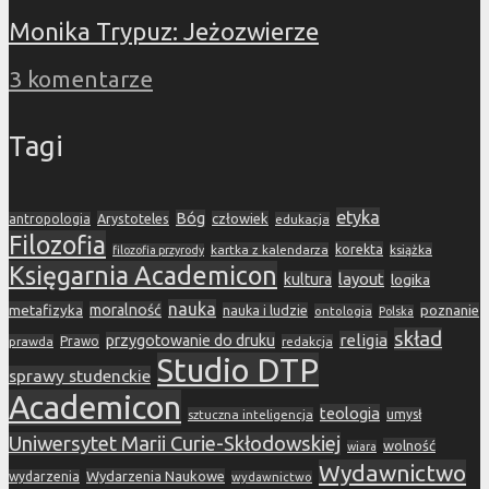
Monika Trypuz: Jeżozwierze
3 komentarze
Tagi
etyka
Bóg
Arystoteles
człowiek
antropologia
edukacja
Filozofia
korekta
kartka z kalendarza
książka
filozofia przyrody
Księgarnia Academicon
layout
kultura
logika
nauka
metafizyka
moralność
nauka i ludzie
poznanie
ontologia
Polska
skład
religia
przygotowanie do druku
prawda
Prawo
redakcja
Studio DTP
sprawy studenckie
Academicon
teologia
sztuczna inteligencja
umysł
Uniwersytet Marii Curie-Skłodowskiej
wolność
wiara
Wydawnictwo
Wydarzenia Naukowe
wydarzenia
wydawnictwo