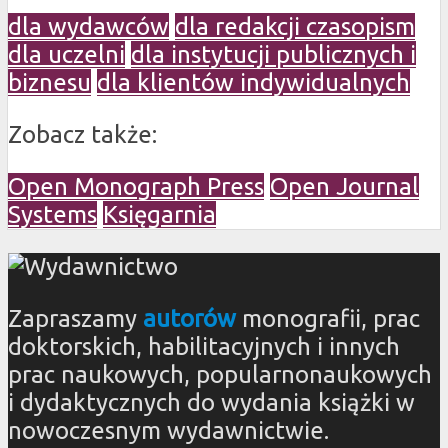
dla wydawców
dla redakcji czasopism
dla uczelni
dla instytucji publicznych i
biznesu
dla klientów indywidualnych
Zobacz także:
Open Monograph Press
Open Journal
Systems
Księgarnia
Zapraszamy
autorów
monografii, prac
doktorskich, habilitacyjnych i innych
prac naukowych, popularnonaukowych
i dydaktycznych do wydania książki w
nowoczesnym wydawnictwie.