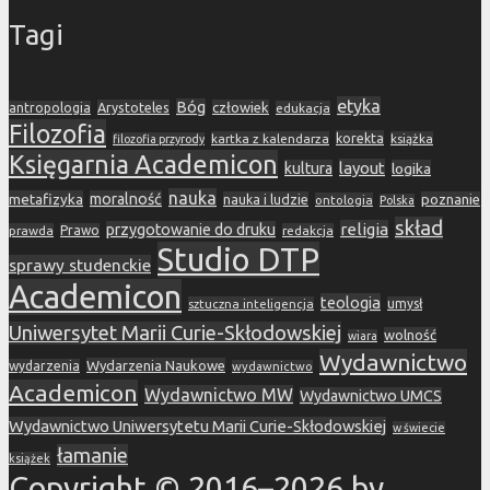
Tagi
etyka
Bóg
Arystoteles
człowiek
antropologia
edukacja
Filozofia
korekta
kartka z kalendarza
książka
filozofia przyrody
Księgarnia Academicon
layout
kultura
logika
nauka
metafizyka
moralność
nauka i ludzie
poznanie
ontologia
Polska
skład
religia
przygotowanie do druku
prawda
Prawo
redakcja
Studio DTP
sprawy studenckie
Academicon
teologia
sztuczna inteligencja
umysł
Uniwersytet Marii Curie-Skłodowskiej
wolność
wiara
Wydawnictwo
Wydarzenia Naukowe
wydarzenia
wydawnictwo
Academicon
Wydawnictwo MW
Wydawnictwo UMCS
Wydawnictwo Uniwersytetu Marii Curie-Skłodowskiej
w świecie
łamanie
książek
Copyright © 2016–2026 by