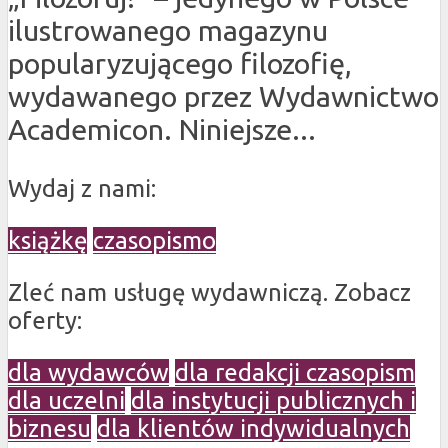
ilustrowanego magazynu
popularyzującego filozofię,
wydawanego przez Wydawnictwo
Academicon. Niniejsze...
Wydaj z nami:
książkę
czasopismo
Zleć nam usługę wydawniczą. Zobacz
oferty:
dla wydawców
dla redakcji czasopism
dla uczelni
dla instytucji publicznych i
biznesu
dla klientów indywidualnych