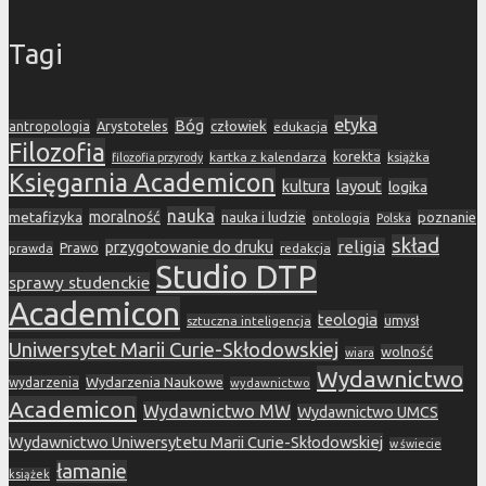
Tagi
etyka
Bóg
Arystoteles
człowiek
antropologia
edukacja
Filozofia
korekta
kartka z kalendarza
książka
filozofia przyrody
Księgarnia Academicon
layout
kultura
logika
nauka
metafizyka
moralność
nauka i ludzie
poznanie
ontologia
Polska
skład
religia
przygotowanie do druku
prawda
Prawo
redakcja
Studio DTP
sprawy studenckie
Academicon
teologia
sztuczna inteligencja
umysł
Uniwersytet Marii Curie-Skłodowskiej
wolność
wiara
Wydawnictwo
Wydarzenia Naukowe
wydarzenia
wydawnictwo
Academicon
Wydawnictwo MW
Wydawnictwo UMCS
Wydawnictwo Uniwersytetu Marii Curie-Skłodowskiej
w świecie
łamanie
książek