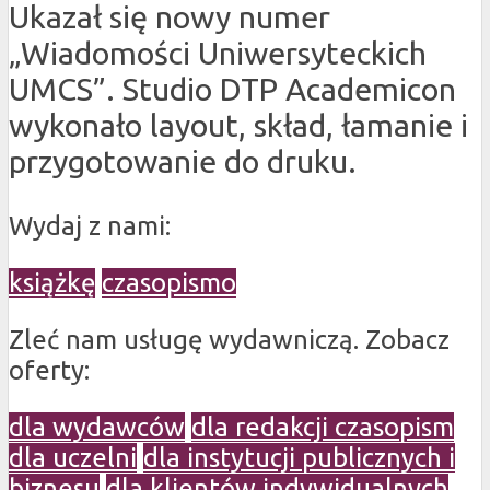
Ukazał się nowy numer
„Wiadomości Uniwersyteckich
UMCS”. Studio DTP Academicon
wykonało layout, skład, łamanie i
przygotowanie do druku.
Wydaj z nami:
książkę
czasopismo
Zleć nam usługę wydawniczą. Zobacz
oferty:
dla wydawców
dla redakcji czasopism
dla uczelni
dla instytucji publicznych i
biznesu
dla klientów indywidualnych