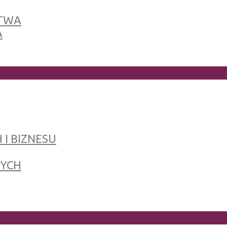
TWA
A
 I BIZNESU
NYCH