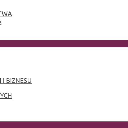
TWA
A
 I BIZNESU
NYCH