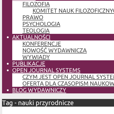
FILOZOFIA
KOMITET NAUK FILOZOFICZNY
PRAWO
PSYCHOLOGIA
TEOLOGIA
AKTUALNOŚCI
KONFERENCJE
NOWOŚĆ WYDAWNICZA
WYWIADY
PUBLIKACJE
OPEN JOURNAL SYSTEMS
CZYM JEST OPEN JOURNAL SYSTE
OFERTA DLA CZASOPISM NAUKO
BLOG WYDAWNICZY
Tag - nauki przyrodnicze