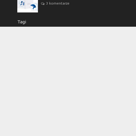
3 komentarze
Tagi
antropologia
Arystoteles
Bóg
człowiek
edukacja
etyka
Filozofia
filozofia przyrody
kartka z kalendarza
korekta
książka
Księgarnia Academicon
kultura
layout
logika
metafizyka
moralność
nauka
nauka i ludzie
ontologia
Polska
poznanie
prawda
Prawo
przygotowanie do druku
redakcja
religia
skład
sprawy studenckie
Studio DTP Academicon
sztuczna inteligencja
teologia
umysł
Uniwersytet Marii Curie-Skłodowskiej
wiara