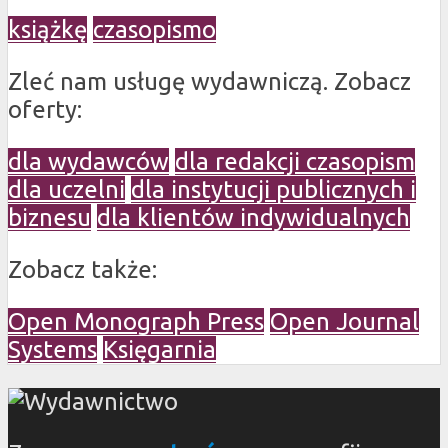
książkę
czasopismo
Zleć nam usługę wydawniczą. Zobacz
oferty:
dla wydawców
dla redakcji czasopism
dla uczelni
dla instytucji publicznych i
biznesu
dla klientów indywidualnych
Zobacz także:
Open Monograph Press
Open Journal
Systems
Księgarnia