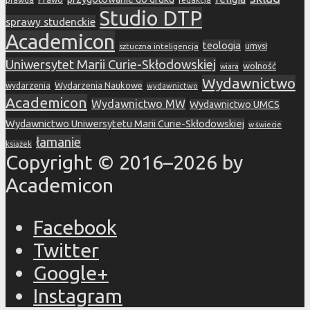
Studio DTP
sprawy studenckie
Academicon
teologia
sztuczna inteligencja
umysł
Uniwersytet Marii Curie-Skłodowskiej
wolność
wiara
Wydawnictwo
Wydarzenia Naukowe
wydarzenia
wydawnictwo
Academicon
Wydawnictwo MW
Wydawnictwo UMCS
Wydawnictwo Uniwersytetu Marii Curie-Skłodowskiej
w świecie
łamanie
książek
Copyright © 2016–2026 by
Academicon
Facebook
Twitter
Google+
Instagram