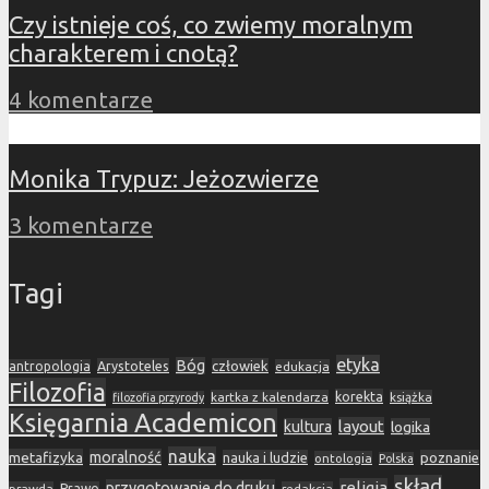
Czy istnieje coś, co zwiemy moralnym
charakterem i cnotą?
4 komentarze
Monika Trypuz: Jeżozwierze
3 komentarze
Tagi
etyka
Bóg
Arystoteles
człowiek
antropologia
edukacja
Filozofia
korekta
kartka z kalendarza
książka
filozofia przyrody
Księgarnia Academicon
layout
kultura
logika
nauka
metafizyka
moralność
nauka i ludzie
poznanie
ontologia
Polska
skład
religia
przygotowanie do druku
prawda
Prawo
redakcja