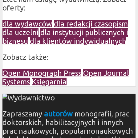
oferty:
dla wydawców
dla redakcji czasopism
dla uczelni
dla instytucji publicznych i
biznesu
dla klientów indywidualnych
Zobacz także:
Open Monograph Press
Open Journal
Systems
Księgarnia
Zapraszamy
autorów
monografii, prac
doktorskich, habilitacyjnych i innych
prac naukowych, popularnonaukowych