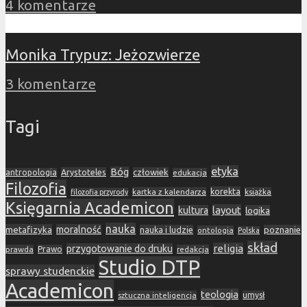
4 komentarze
Monika Trypuz: Jeżozwierze
3 komentarze
Tagi
etyka
Bóg
Arystoteles
człowiek
antropologia
edukacja
Filozofia
korekta
kartka z kalendarza
książka
filozofia przyrody
Księgarnia Academicon
layout
kultura
logika
nauka
metafizyka
moralność
nauka i ludzie
poznanie
ontologia
Polska
skład
religia
przygotowanie do druku
prawda
Prawo
redakcja
Studio DTP
sprawy studenckie
Academicon
teologia
sztuczna inteligencja
umysł