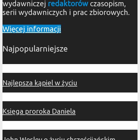
wydawniczej
redaktorów
czasopism,
serii wydawniczych i prac zbiorowych.
Więcej informacji
Najpopularniejsze
Najlepsza kąpiel w życiu
Księga proroka Daniela
John Wesley o życiu chrześcijańskim