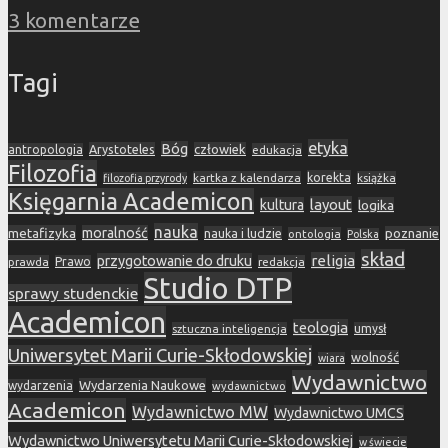
3 komentarze
Tagi
etyka
Bóg
Arystoteles
człowiek
antropologia
edukacja
Filozofia
korekta
kartka z kalendarza
książka
filozofia przyrody
Księgarnia Academicon
layout
kultura
logika
nauka
metafizyka
moralność
nauka i ludzie
poznanie
ontologia
Polska
skład
religia
przygotowanie do druku
prawda
Prawo
redakcja
Studio DTP
sprawy studenckie
Academicon
teologia
sztuczna inteligencja
umysł
Uniwersytet Marii Curie-Skłodowskiej
wolność
wiara
Wydawnictwo
Wydarzenia Naukowe
wydarzenia
wydawnictwo
Academicon
Wydawnictwo MW
Wydawnictwo UMCS
Wydawnictwo Uniwersytetu Marii Curie-Skłodowskiej
w świecie