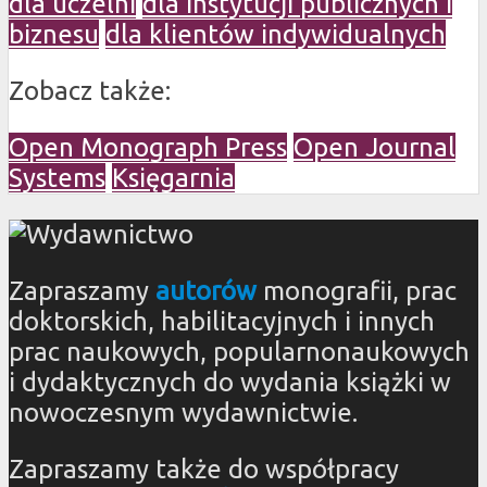
dla uczelni
dla instytucji publicznych i
biznesu
dla klientów indywidualnych
Zobacz także:
Open Monograph Press
Open Journal
Systems
Księgarnia
Zapraszamy
autorów
monografii, prac
doktorskich, habilitacyjnych i innych
prac naukowych, popularnonaukowych
i dydaktycznych do wydania książki w
nowoczesnym wydawnictwie.
Zapraszamy także do współpracy