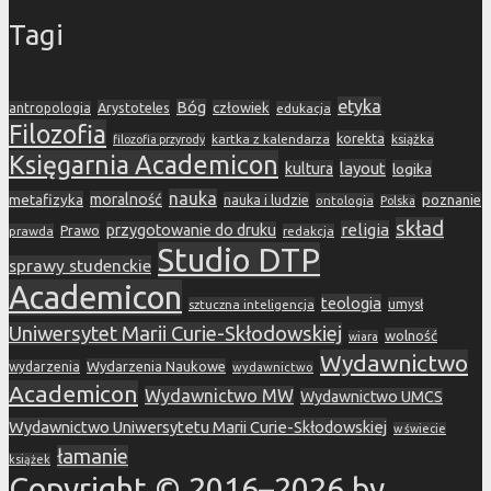
Tagi
etyka
Bóg
Arystoteles
człowiek
antropologia
edukacja
Filozofia
korekta
kartka z kalendarza
książka
filozofia przyrody
Księgarnia Academicon
layout
kultura
logika
nauka
metafizyka
moralność
nauka i ludzie
poznanie
ontologia
Polska
skład
religia
przygotowanie do druku
prawda
Prawo
redakcja
Studio DTP
sprawy studenckie
Academicon
teologia
sztuczna inteligencja
umysł
Uniwersytet Marii Curie-Skłodowskiej
wolność
wiara
Wydawnictwo
Wydarzenia Naukowe
wydarzenia
wydawnictwo
Academicon
Wydawnictwo MW
Wydawnictwo UMCS
Wydawnictwo Uniwersytetu Marii Curie-Skłodowskiej
w świecie
łamanie
książek
Copyright © 2016–2026 by