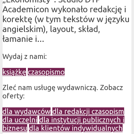
Academicon wykonało redakcję i
korektę (w tym tekstów w języku
angielskim), layout, skład,
łamanie i...
Wydaj z nami:
książkę
czasopismo
Zleć nam usługę wydawniczą. Zobacz
oferty:
dla wydawców
dla redakcji czasopism
dla uczelni
dla instytucji publicznych i
biznesu
dla klientów indywidualnych