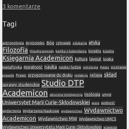
3 komentarze
Tagi
etyka
Bóg
Arystoteles
człowiek
antropologia
edukacja
Filozofia
korekta
kartka z kalendarza
książka
filozofia przyrody
Księgarnia Academicon
layout
kultura
logika
nauka
metafizyka
moralność
nauka i ludzie
poznanie
ontologia
Polska
skład
religia
przygotowanie do druku
prawda
Prawo
redakcja
Studio DTP
sprawy studenckie
Academicon
teologia
sztuczna inteligencja
umysł
Uniwersytet Marii Curie-Skłodowskiej
wolność
wiara
Wydawnictwo
Wydarzenia Naukowe
wydarzenia
wydawnictwo
Academicon
Wydawnictwo MW
Wydawnictwo UMCS
Wydawnictwo Uniwersytetu Marii Curie-Skłodowskiej
w świecie