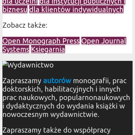
dla uczelni
dla instytucji publicznych i
biznesu
dla klientów indywidualnych
Zobacz także:
Open Monograph Press
Open Journal
Systems
Księgarnia
Zapraszamy
autorów
monografii, prac
doktorskich, habilitacyjnych i innych
prac naukowych, popularnonaukowych
i dydaktycznych do wydania książki w
nowoczesnym wydawnictwie.
Zapraszamy także do współpracy