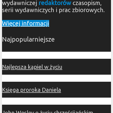
wydawniczej
redaktorów
czasopism,
serii wydawniczych i prac zbiorowych.
Więcej informacji
Najpopularniejsze
Najlepsza kąpiel w życiu
Księga proroka Daniela
John Wesley o życiu chrześcijańskim