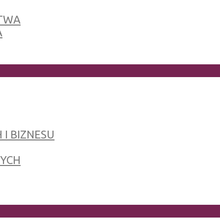
TWA
A
 I BIZNESU
NYCH