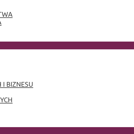
TWA
A
 I BIZNESU
NYCH