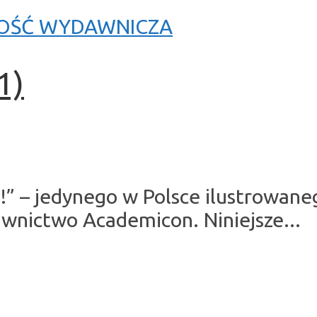
ŚĆ WYDAWNICZA
1)
uj!” – jedynego w Polsce ilustrowa
wnictwo Academicon. Niniejsze...