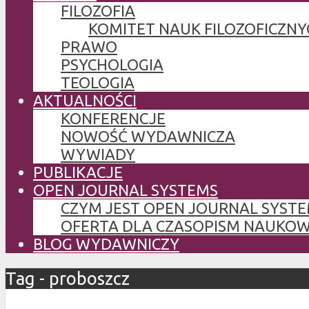
FILOZOFIA
KOMITET NAUK FILOZOFICZNY
PRAWO
PSYCHOLOGIA
TEOLOGIA
AKTUALNOŚCI
KONFERENCJE
NOWOŚĆ WYDAWNICZA
WYWIADY
PUBLIKACJE
OPEN JOURNAL SYSTEMS
CZYM JEST OPEN JOURNAL SYSTE
OFERTA DLA CZASOPISM NAUKO
BLOG WYDAWNICZY
Tag - proboszcz