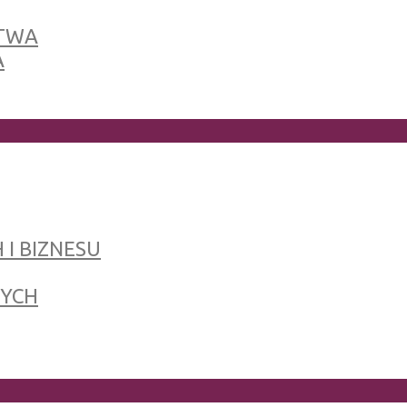
TWA
A
 I BIZNESU
NYCH