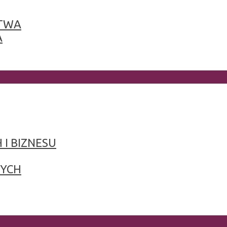
TWA
A
 I BIZNESU
NYCH