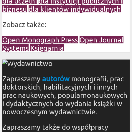
dla uczelni
dla instytucji publicznych i
biznesu
dla klientów indywidualnych
Zobacz także:
Open Monograph Press
Open Journal
Systems
Księgarnia
Zapraszamy
autorów
monografii, prac
doktorskich, habilitacyjnych i innych
prac naukowych, popularnonaukowych
i dydaktycznych do wydania książki w
nowoczesnym wydawnictwie.
Zapraszamy także do współpracy