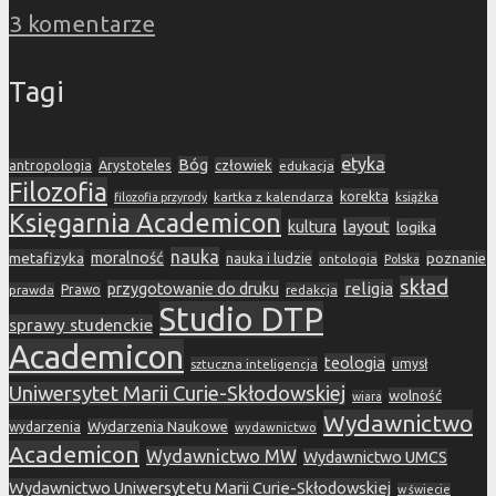
3 komentarze
Tagi
etyka
Bóg
Arystoteles
człowiek
antropologia
edukacja
Filozofia
korekta
kartka z kalendarza
książka
filozofia przyrody
Księgarnia Academicon
layout
kultura
logika
nauka
metafizyka
moralność
nauka i ludzie
poznanie
ontologia
Polska
skład
religia
przygotowanie do druku
prawda
Prawo
redakcja
Studio DTP
sprawy studenckie
Academicon
teologia
sztuczna inteligencja
umysł
Uniwersytet Marii Curie-Skłodowskiej
wolność
wiara
Wydawnictwo
Wydarzenia Naukowe
wydarzenia
wydawnictwo
Academicon
Wydawnictwo MW
Wydawnictwo UMCS
Wydawnictwo Uniwersytetu Marii Curie-Skłodowskiej
w świecie