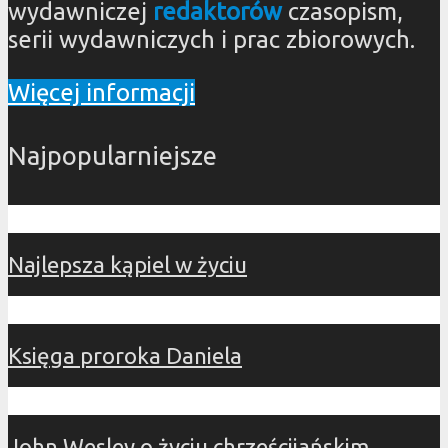
wydawniczej
redaktorów
czasopism,
serii wydawniczych i prac zbiorowych.
Więcej informacji
Najpopularniejsze
Najlepsza kąpiel w życiu
Księga proroka Daniela
John Wesley o życiu chrześcijańskim