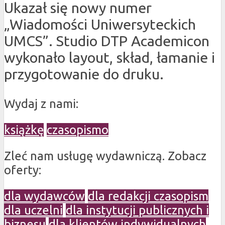
Ukazał się nowy numer
„Wiadomości Uniwersyteckich
UMCS”. Studio DTP Academicon
wykonało layout, skład, łamanie i
przygotowanie do druku.
Wydaj z nami:
książkę
czasopismo
Zleć nam usługę wydawniczą. Zobacz
oferty:
dla wydawców
dla redakcji czasopism
dla uczelni
dla instytucji publicznych i
biznesu
dla klientów indywidualnych