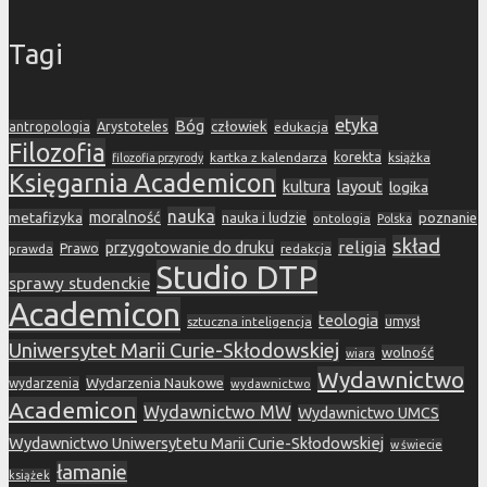
Tagi
etyka
Bóg
Arystoteles
człowiek
antropologia
edukacja
Filozofia
korekta
kartka z kalendarza
książka
filozofia przyrody
Księgarnia Academicon
layout
kultura
logika
nauka
metafizyka
moralność
nauka i ludzie
poznanie
ontologia
Polska
skład
religia
przygotowanie do druku
prawda
Prawo
redakcja
Studio DTP
sprawy studenckie
Academicon
teologia
sztuczna inteligencja
umysł
Uniwersytet Marii Curie-Skłodowskiej
wolność
wiara
Wydawnictwo
Wydarzenia Naukowe
wydarzenia
wydawnictwo
Academicon
Wydawnictwo MW
Wydawnictwo UMCS
Wydawnictwo Uniwersytetu Marii Curie-Skłodowskiej
w świecie
łamanie
książek