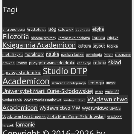
Tagi
etyka
Bóg
Arystoteles
człowiek
antropologia
edukacja
Filozofia
korekta
kartka z kalendarza
książka
filozofia przyrody
Księgarnia Academicon
layout
kultura
logika
nauka
metafizyka
moralność
nauka i ludzie
poznanie
ontologia
Polska
skład
religia
przygotowanie do druku
prawda
Prawo
redakcja
Studio DTP
sprawy studenckie
Academicon
teologia
sztuczna inteligencja
umysł
Uniwersytet Marii Curie-Skłodowskiej
wolność
wiara
Wydawnictwo
Wydarzenia Naukowe
wydarzenia
wydawnictwo
Academicon
Wydawnictwo MW
Wydawnictwo UMCS
Wydawnictwo Uniwersytetu Marii Curie-Skłodowskiej
w świecie
łamanie
książek
Copyright © 2016–2026 by