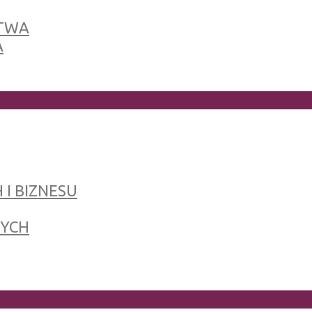
TWA
A
 I BIZNESU
NYCH