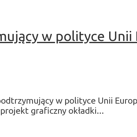
jący w polityce Unii 
podtrzymujący w polityce Unii Eur
ojekt graficzny okładki...