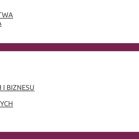
TWA
A
 I BIZNESU
NYCH