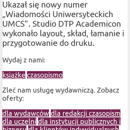
Ukazał się nowy numer
„Wiadomości Uniwersyteckich
UMCS”. Studio DTP Academicon
wykonało layout, skład, łamanie i
przygotowanie do druku.
Wydaj z nami:
książkę
czasopismo
Zleć nam usługę wydawniczą. Zobacz
oferty:
dla wydawców
dla redakcji czasopism
dla uczelni
dla instytucji publicznych i
biznesu
dla klientów indywidualnych