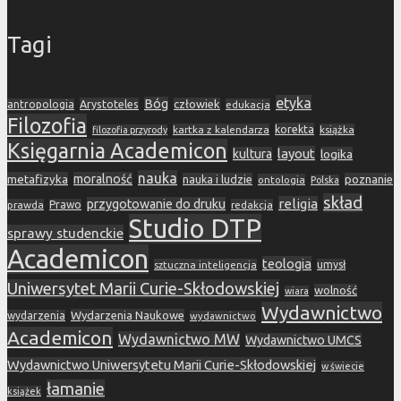
Tagi
etyka
Bóg
Arystoteles
człowiek
antropologia
edukacja
Filozofia
korekta
kartka z kalendarza
książka
filozofia przyrody
Księgarnia Academicon
layout
kultura
logika
nauka
metafizyka
moralność
nauka i ludzie
poznanie
ontologia
Polska
skład
religia
przygotowanie do druku
prawda
Prawo
redakcja
Studio DTP
sprawy studenckie
Academicon
teologia
sztuczna inteligencja
umysł
Uniwersytet Marii Curie-Skłodowskiej
wolność
wiara
Wydawnictwo
Wydarzenia Naukowe
wydarzenia
wydawnictwo
Academicon
Wydawnictwo MW
Wydawnictwo UMCS
Wydawnictwo Uniwersytetu Marii Curie-Skłodowskiej
w świecie
łamanie
książek