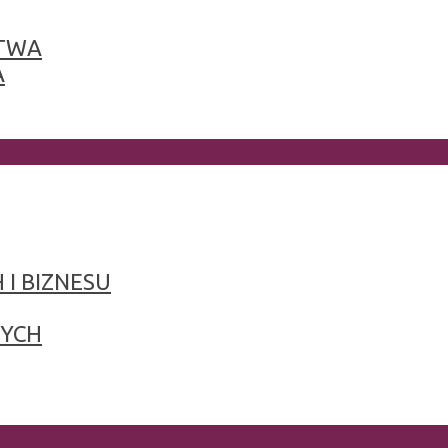
TWA
A
 I BIZNESU
NYCH