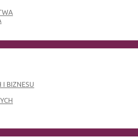
TWA
A
 I BIZNESU
NYCH