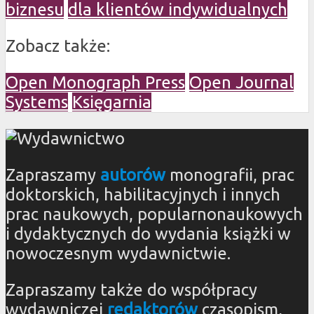
biznesu
dla klientów indywidualnych
Zobacz także:
Open Monograph Press
Open Journal
Systems
Księgarnia
Zapraszamy
autorów
monografii, prac
doktorskich, habilitacyjnych i innych
prac naukowych, popularnonaukowych
i dydaktycznych do wydania książki w
nowoczesnym wydawnictwie.
Zapraszamy także do współpracy
wydawniczej
redaktorów
czasopism,