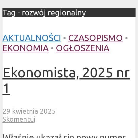
Tag - rozwój regionalny
AKTUALNOŚCI
•
CZASOPISMO
•
EKONOMIA
•
OGŁOSZENIA
Ekonomista, 2025 nr
1
29 kwietnia 2025
Skomentuj
Właśnie ukazał się nowy numer