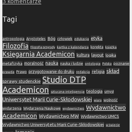
3 komentarze
Tagi
etyka
Bóg
Arystoteles
człowiek
antropologia
edukacja
Filozofia
korekta
kartka z kalendarza
książka
filozofia przyrody
Księgarnia Academicon
layout
kultura
logika
nauka
metafizyka
moralność
nauka i ludzie
poznanie
ontologia
Polska
skład
religia
przygotowanie do druku
prawda
Prawo
redakcja
Studio DTP
sprawy studenckie
Academicon
teologia
sztuczna inteligencja
umysł
Uniwersytet Marii Curie-Skłodowskiej
wolność
wiara
Wydawnictwo
Wydarzenia Naukowe
wydarzenia
wydawnictwo
Academicon
Wydawnictwo MW
Wydawnictwo UMCS
Wydawnictwo Uniwersytetu Marii Curie-Skłodowskiej
w świecie