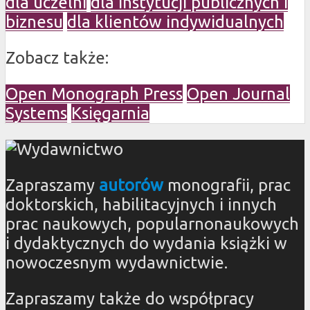
dla uczelni
dla instytucji publicznych i
biznesu
dla klientów indywidualnych
Zobacz także:
Open Monograph Press
Open Journal
Systems
Księgarnia
Zapraszamy
autorów
monografii, prac
doktorskich, habilitacyjnych i innych
prac naukowych, popularnonaukowych
i dydaktycznych do wydania książki w
nowoczesnym wydawnictwie.
Zapraszamy także do współpracy