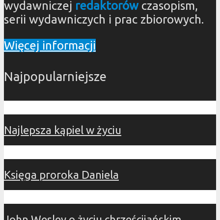
wydawniczej
redaktorów
czasopism,
serii wydawniczych i prac zbiorowych.
Więcej informacji
Najpopularniejsze
Najlepsza kąpiel w życiu
Księga proroka Daniela
John Wesley o życiu chrześcijańskim