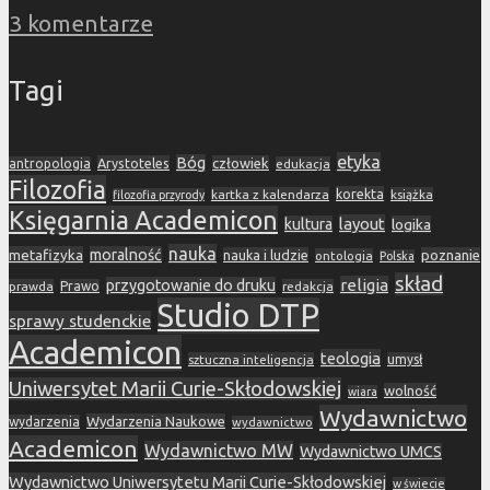
3 komentarze
Tagi
etyka
Bóg
Arystoteles
człowiek
antropologia
edukacja
Filozofia
korekta
kartka z kalendarza
książka
filozofia przyrody
Księgarnia Academicon
layout
kultura
logika
nauka
metafizyka
moralność
nauka i ludzie
poznanie
ontologia
Polska
skład
religia
przygotowanie do druku
prawda
Prawo
redakcja
Studio DTP
sprawy studenckie
Academicon
teologia
sztuczna inteligencja
umysł
Uniwersytet Marii Curie-Skłodowskiej
wolność
wiara
Wydawnictwo
Wydarzenia Naukowe
wydarzenia
wydawnictwo
Academicon
Wydawnictwo MW
Wydawnictwo UMCS
Wydawnictwo Uniwersytetu Marii Curie-Skłodowskiej
w świecie