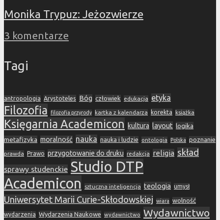
Monika Trypuz: Jeżozwierze
3 komentarze
Tagi
etyka
Bóg
Arystoteles
człowiek
antropologia
edukacja
Filozofia
korekta
kartka z kalendarza
książka
filozofia przyrody
Księgarnia Academicon
layout
kultura
logika
nauka
metafizyka
moralność
nauka i ludzie
poznanie
ontologia
Polska
skład
religia
przygotowanie do druku
prawda
Prawo
redakcja
Studio DTP
sprawy studenckie
Academicon
teologia
sztuczna inteligencja
umysł
Uniwersytet Marii Curie-Skłodowskiej
wolność
wiara
Wydawnictwo
Wydarzenia Naukowe
wydarzenia
wydawnictwo