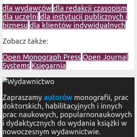
dla wydawców
dla redakcji czasopism
dla uczelni
dla instytucji publicznych i
biznesu
dla klientów indywidualnych
Zobacz także:
Open Monograph Press
Open Journal
Systems
Księgarnia
Zapraszamy
autorów
monografii, prac
doktorskich, habilitacyjnych i innych
prac naukowych, popularnonaukowych
i dydaktycznych do wydania książki w
nowoczesnym wydawnictwie.