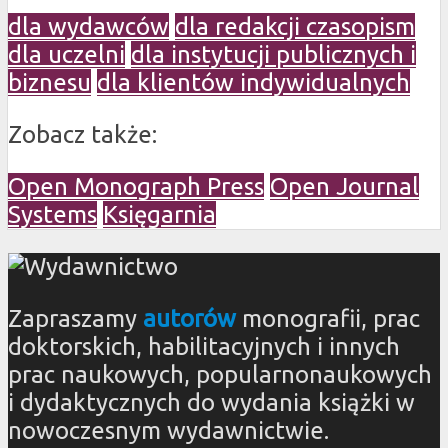
dla wydawców
dla redakcji czasopism
dla uczelni
dla instytucji publicznych i
biznesu
dla klientów indywidualnych
Zobacz także:
Open Monograph Press
Open Journal
Systems
Księgarnia
Zapraszamy
autorów
monografii, prac
doktorskich, habilitacyjnych i innych
prac naukowych, popularnonaukowych
i dydaktycznych do wydania książki w
nowoczesnym wydawnictwie.