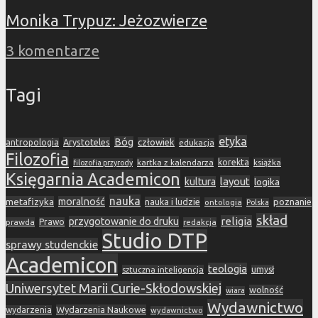
Monika Trypuz: Jeżozwierze
3 komentarze
Tagi
etyka
Bóg
Arystoteles
człowiek
antropologia
edukacja
Filozofia
korekta
kartka z kalendarza
książka
filozofia przyrody
Księgarnia Academicon
layout
kultura
logika
nauka
metafizyka
moralność
nauka i ludzie
poznanie
ontologia
Polska
skład
religia
przygotowanie do druku
prawda
Prawo
redakcja
Studio DTP
sprawy studenckie
Academicon
teologia
sztuczna inteligencja
umysł
Uniwersytet Marii Curie-Skłodowskiej
wolność
wiara
Wydawnictwo
Wydarzenia Naukowe
wydarzenia
wydawnictwo