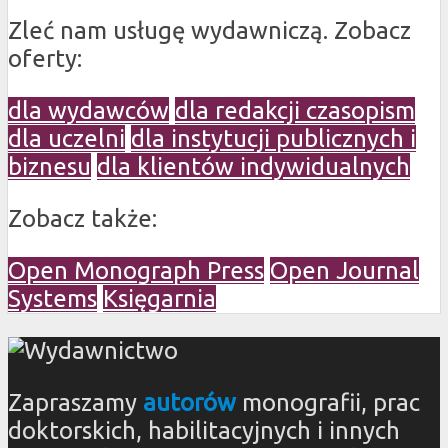
Zleć nam usługę wydawniczą. Zobacz
oferty:
dla wydawców
dla redakcji czasopism
dla uczelni
dla instytucji publicznych i
biznesu
dla klientów indywidualnych
Zobacz także:
Open Monograph Press
Open Journal
Systems
Księgarnia
Zapraszamy
autorów
monografii, prac
doktorskich, habilitacyjnych i innych