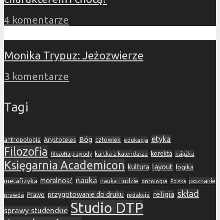
4 komentarze
Monika Trypuz: Jeżozwierze
3 komentarze
Tagi
etyka
Bóg
Arystoteles
człowiek
antropologia
edukacja
Filozofia
korekta
kartka z kalendarza
książka
filozofia przyrody
Księgarnia Academicon
layout
kultura
logika
nauka
metafizyka
moralność
nauka i ludzie
poznanie
ontologia
Polska
skład
religia
przygotowanie do druku
prawda
Prawo
redakcja
Studio DTP
sprawy studenckie