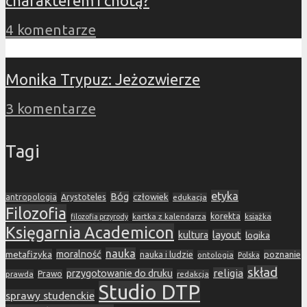
charakterem i cnotą?
4 komentarze
Monika Trypuz: Jeżozwierze
3 komentarze
Tagi
etyka
Bóg
Arystoteles
człowiek
antropologia
edukacja
Filozofia
korekta
kartka z kalendarza
książka
filozofia przyrody
Księgarnia Academicon
layout
kultura
logika
nauka
metafizyka
moralność
nauka i ludzie
poznanie
ontologia
Polska
skład
religia
przygotowanie do druku
prawda
Prawo
redakcja
Studio DTP
sprawy studenckie