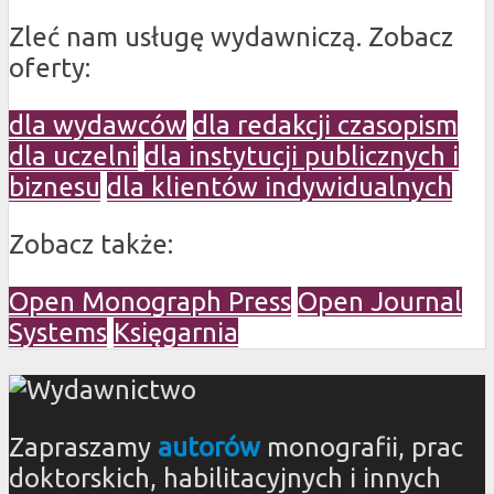
Zleć nam usługę wydawniczą. Zobacz
oferty:
dla wydawców
dla redakcji czasopism
dla uczelni
dla instytucji publicznych i
biznesu
dla klientów indywidualnych
Zobacz także:
Open Monograph Press
Open Journal
Systems
Księgarnia
Zapraszamy
autorów
monografii, prac
doktorskich, habilitacyjnych i innych