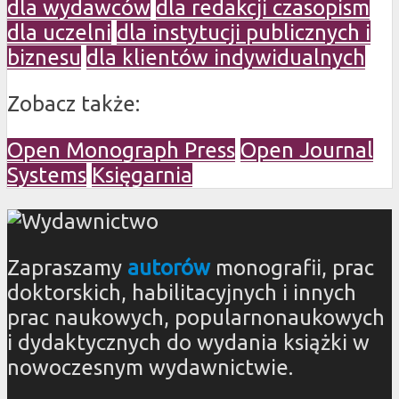
dla wydawców
dla redakcji czasopism
dla uczelni
dla instytucji publicznych i
biznesu
dla klientów indywidualnych
Zobacz także:
Open Monograph Press
Open Journal
Systems
Księgarnia
Zapraszamy
autorów
monografii, prac
doktorskich, habilitacyjnych i innych
prac naukowych, popularnonaukowych
i dydaktycznych do wydania książki w
nowoczesnym wydawnictwie.