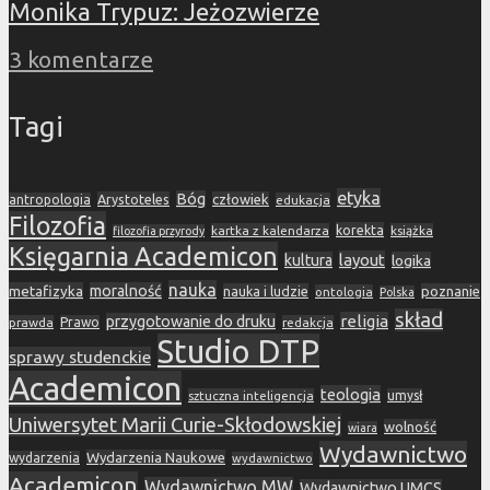
Monika Trypuz: Jeżozwierze
3 komentarze
Tagi
etyka
Bóg
Arystoteles
człowiek
antropologia
edukacja
Filozofia
korekta
kartka z kalendarza
książka
filozofia przyrody
Księgarnia Academicon
layout
kultura
logika
nauka
metafizyka
moralność
nauka i ludzie
poznanie
ontologia
Polska
skład
religia
przygotowanie do druku
prawda
Prawo
redakcja
Studio DTP
sprawy studenckie
Academicon
teologia
sztuczna inteligencja
umysł
Uniwersytet Marii Curie-Skłodowskiej
wolność
wiara
Wydawnictwo
Wydarzenia Naukowe
wydarzenia
wydawnictwo
Academicon
Wydawnictwo MW
Wydawnictwo UMCS