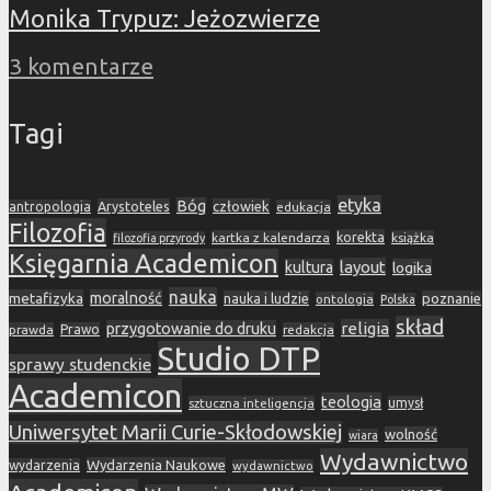
Monika Trypuz: Jeżozwierze
3 komentarze
Tagi
etyka
Bóg
Arystoteles
człowiek
antropologia
edukacja
Filozofia
korekta
kartka z kalendarza
książka
filozofia przyrody
Księgarnia Academicon
layout
kultura
logika
nauka
metafizyka
moralność
nauka i ludzie
poznanie
ontologia
Polska
skład
religia
przygotowanie do druku
prawda
Prawo
redakcja
Studio DTP
sprawy studenckie
Academicon
teologia
sztuczna inteligencja
umysł
Uniwersytet Marii Curie-Skłodowskiej
wolność
wiara
Wydawnictwo
Wydarzenia Naukowe
wydarzenia
wydawnictwo