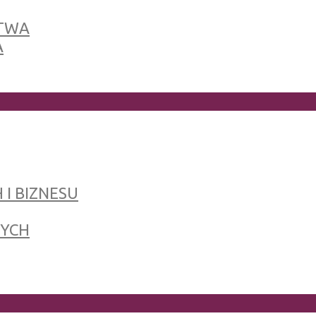
TWA
A
 I BIZNESU
NYCH