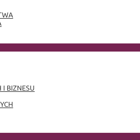
TWA
A
 I BIZNESU
NYCH