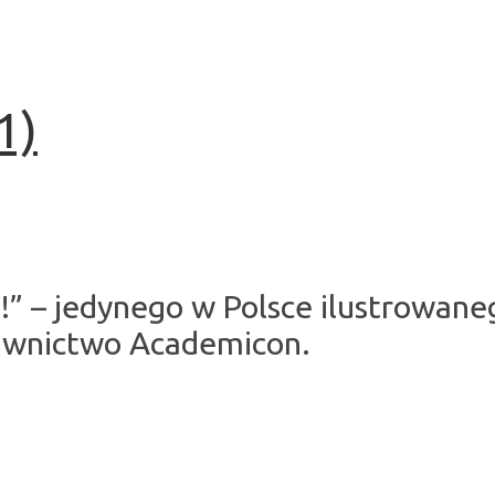
1)
uj!” – jedynego w Polsce ilustrowa
awnictwo Academicon.